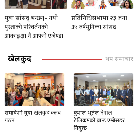
भन्छन्– नयाँ
जना
युवा सांसद्
प्रतिनिधिसभामा २३
पुस्ताको परिवर्तनको
३५ वर्षमुनिका सांसद
आकाङ्क्षा नै आफ्नो एजेण्डा
खेलकुद
थप समाचार
खेलकुद क्लब
नेपाल
समावेशी युवा
कुशल भूर्तेल
गठन
टेलिकमको ब्रान्ड एम्बेसडर
नियुक्त