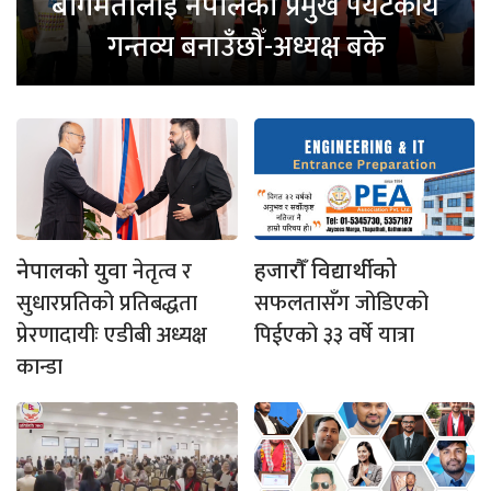
प्रमुख पर्यटकीय
बागमतीलाई नेपालको
गन्तव्य बनाउँछौँ-अध्यक्ष बके
नेतृत्व र
नेपालको युवा
हजारौँ विद्यार्थीको
सुधारप्रतिको प्रतिबद्धता
सफलतासँग जोडिएको
प्रेरणादायीः एडीबी अध्यक्ष
पिईएको ३३ वर्षे यात्रा
कान्डा