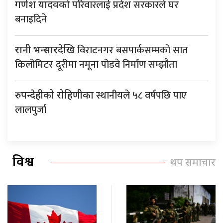
परिवारलाई प्रदेश सरकारले घर
गणेश यादवको
बनाइदिने
विराटनगर बसपार्कसम्मको सात
रानी भन्सारदेखि
किलोमिटर दूरीमा नमूना पोडवे निर्माण सम्झौता
स्थानीयले ५८ वर्षपछि पाए
रुपन्देहीको रोहिणीका
लालपुर्जा
विश्व
थप समाचार