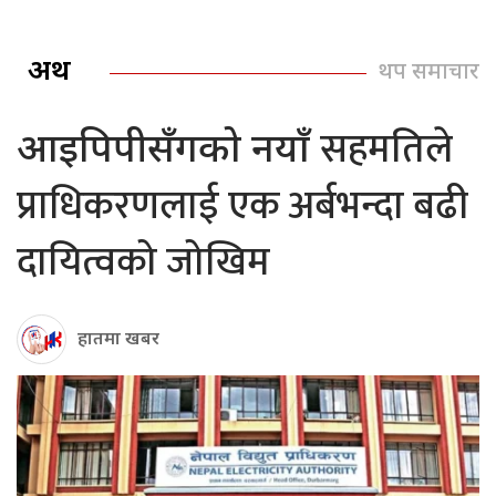
अर्थ
थप समाचार
सहमतिले
आइपिपीसँगको नयाँ
प्राधिकरणलाई एक अर्बभन्दा बढी
दायित्वको जोखिम
हातमा खबर