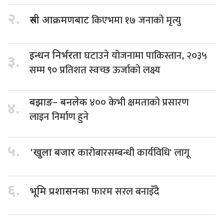
२.
किएभमा १७ जनाको मृत्यु
रुसी आक्रमणबाट
घटाउने योजनामा पाकिस्तान, २०३५
इन्धन निर्भरता
३.
सम्म ९० प्रतिशत स्वच्छ ऊर्जाको लक्ष्य
४०० केभी क्षमताको प्रसारण
बझाङ– बनलेक
४.
लाइन निर्माण हुने
५.
कारोबारसम्बन्धी कार्यविधि' लागू
'खुला बजार
६.
फारम सरल बनाइँदै
भूमि प्रशासनका