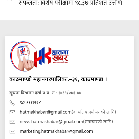
सफलता: विशेष परीक्षामा ९८.३७ प्रतिशत उत्तीर्ण
काठमाण्डौ महानगरपालिका.–३१, काठमाण्डौं ।
सूचना विभागः दर्ता प्र.प. नं.:
१७६९/०७६-७७
९८५११११२२४
hatmakhabar@gmail.com
(कार्यालय प्रयोजनको लागि)
news.hatmakhabar@gmail.com
(समाचारको लागि)
marketing.hatmakhabar@gmail.com