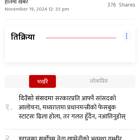
हातमा खबर
376
Shares
November 19, 2024 12: 35 pm
प्रतिक्रिया
लोकप्रिय
भर्खरै
सरकारप्रति आफ्नै सांसदको
दिउँसो संसदमा
१.
आलोचना, मध्यरातमा प्रधानमन्त्रीको फेसबुक
स्टाटसः ढिला होला, तर गलत हुँदैन, नआत्तिनुहोस्
२.
नेता खामेनीको अवस्था गम्भीर
इरानका सर्वोच्च