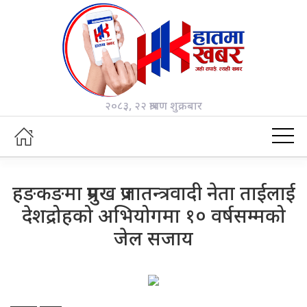
२०८३, २२ श्रावण शुक्रबार
हङकङमा प्रमुख प्रजातन्त्रवादी नेता ताईलाई
देशद्रोहको अभियोगमा १० वर्षसम्मको
जेल सजाय