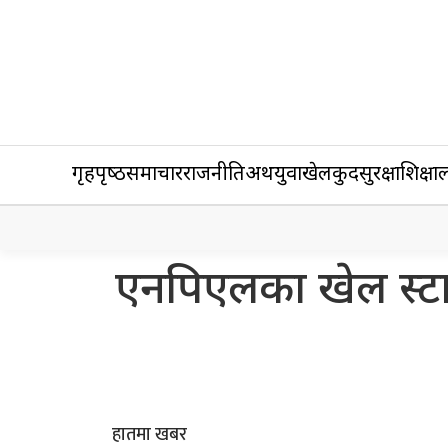
गृहपृष्‍ठ
समाचार
राजनीति
अर्थ
युवा
खेलकुद
सुरक्षा
शिक्षा
ल
एनपिएलका खेल स्टार स्
हातमा खबर