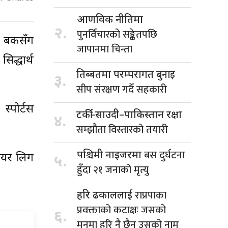
आणविक नीतिमा
२.
पुनर्विचारको सङ्केतपछि
 बैंकसँग
जापानमा चिन्ता
िद्धार्थ
बुनाइ
तिब्बतमा परम्परागत
३.
सीप संरक्षण गर्दै सहकारी
्पोर्टस
टर्की–साउदी–पाकिस्तान रक्षा
४.
सम्झौता विस्तारको तयारी
बस दुर्घटना
पश्चिमी नाइजरमा
मियर लिग
५.
हुँदा २१ जनाको मृत्यु
राप्रपाका
हरि ढकाललाई
प्रवक्ताको कटाक्षः जसको
६.
मनमा हरि नै छैन उसको नाम