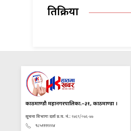
प्रतिक्रिया
काठमाण्डौ महानगरपालिका.–३१, काठमाण्डौं ।
सूचना विभागः दर्ता प्र.प. नं.:
१७६९/०७६-७७
९८५११११२२४