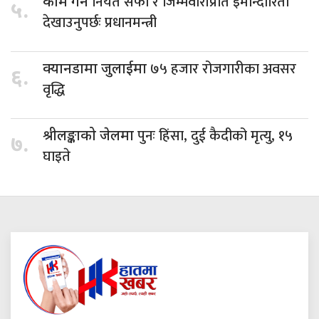
नियत सफा र जिम्मेवारीप्रति इमान्दारिता
काम गर्न
५.
देखाउनुपर्छः प्रधानमन्त्री
७५ हजार रोजगारीका अवसर
क्यानडामा जुलाईमा
६.
वृद्धि
पुनः हिंसा, दुई कैदीको मृत्यु, १५
श्रीलङ्काको जेलमा
७.
घाइते