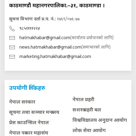
काठमाण्डौ महानगरपालिका.–३१, काठमाण्डौं ।
सूचना विभागः दर्ता प्र.प. नं.:
१७६९/०७६-७७
९८५११११२२४
hatmakhabar@gmail.com
(कार्यालय प्रयोजनको लागि)
news.hatmakhabar@gmail.com
(समाचारको लागि)
marketing.hatmakhabar@gmail.com
उपयोगी लिंकहरु
नेपाल प्रहरी
नेपाल सरकार
सशस्त्र प्रहरी बल
सूचना तथा सञ्चार मन्त्रालय
विश्वविद्यालय अनुदान आयाेग
प्रेस काउन्सिल नेपाल
लाेक सेवा आयाेग
नेपाल पत्रकार महासंघ