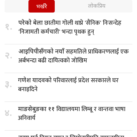
लोकप्रिय
भर्खरै
छातीमा गोली थाप्ने 'सैनिक' निःसन्देह
परेको बेला
१.
'निजामती कर्मचारी' भन्दा पृथक हुन्
सहमतिले प्राधिकरणलाई एक
आइपिपीसँगको नयाँ
२.
अर्बभन्दा बढी दायित्वको जोखिम
परिवारलाई प्रदेश सरकारले घर
गणेश यादवको
३.
बनाइदिने
विद्यालयमा लिम्बू र वान्तवा भाषा
माङसेबुङका ११
४.
अनिवार्य