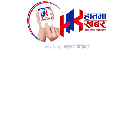
२०८३, २१ श्रावण बिहिबार