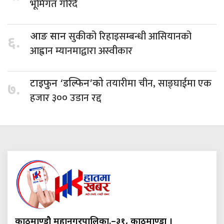
भूमिगत गरिँदै
सुकीको रिहाइसम्बन्धी आसियानको
आङ सान
६.
आह्वान म्यानमाद्वारा अस्वीकार
तयारीमा चीन, साङ्घाईमा एक
टाइफुन ‘डल्फिन’को
७.
हजार ३०० उडान रद्द
काठमाण्डौ महानगरपालिका.–३१, काठमाण्डौं ।