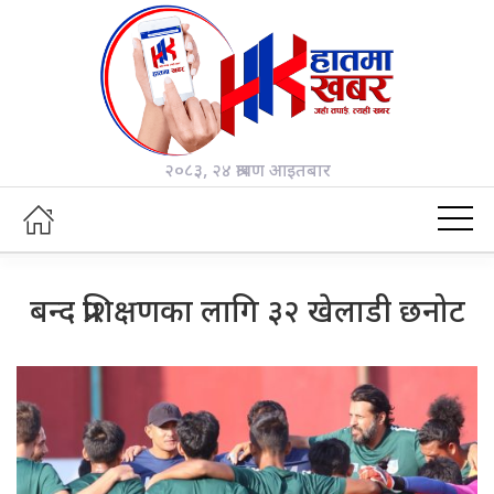
२०८३, २४ श्रावण आइतबार
बन्द प्रशिक्षणका लागि ३२ खेलाडी छनोट