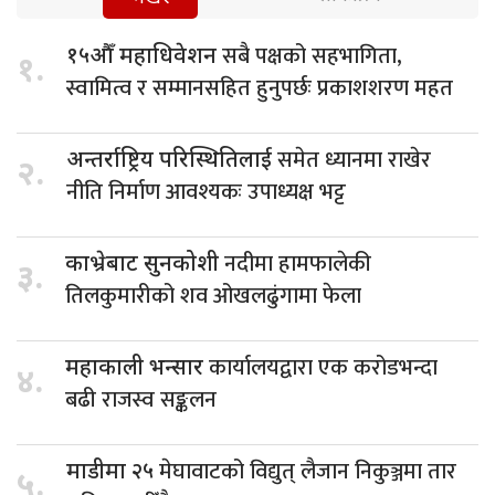
सबै पक्षको सहभागिता,
१५औँ महाधिवेशन
१.
स्वामित्व र सम्मानसहित हुनुपर्छः प्रकाशशरण महत
समेत ध्यानमा राखेर
अन्तर्राष्ट्रिय परिस्थितिलाई
२.
नीति निर्माण आवश्यकः उपाध्यक्ष भट्ट
नदीमा हामफालेकी
काभ्रेबाट सुनकोशी
३.
तिलकुमारीको शव ओखलढुंगामा फेला
कार्यालयद्वारा एक करोडभन्दा
महाकाली भन्सार
४.
बढी राजस्व सङ्कलन
मेघावाटको विद्युत् लैजान निकुञ्जमा तार
माडीमा २५
५.