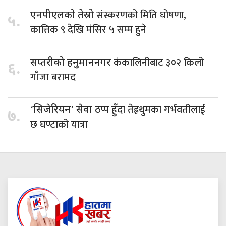
संस्करणको मिति घोषणा,
एनपीएलको तेस्रो
५.
कात्तिक ९ देखि मंसिर ५ सम्म हुने
कंकालिनीबाट ३०२ किलो
सप्तरीको हनुमाननगर
६.
गाँजा बरामद
ठप्प हुँदा तेह्रथुमका गर्भवतीलाई
‘सिजेरियन’ सेवा
७.
छ घण्टाको यात्रा