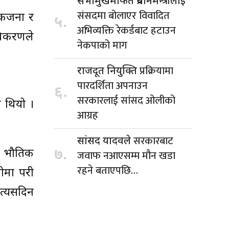
सभामुखमार्फत प्रधानमन्त्रीलाई
संसदमा बोलाएर विवादित
एकजना र
५.
अभिव्यक्ति रेकर्डबाट हटाउन
ाधिकरणले
नेकपाको माग
प्रक्रियामा
राजदूत नियुक्ति
पारदर्शिता अपनाउन
६.
सरकारलाई सांसद ओलीको
 थियो ।
आग्रह
सरकारबाट
सांसद यादवले
७.
ा भौतिक
जवाफ नआएसम्म मौन खडा
रहने बताएपछि…
ीमा परी
त्यसदिन