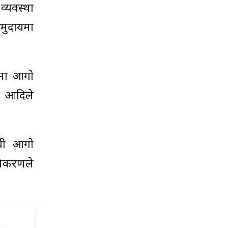
्यवस्था
मुदायमा
ीरमा आगो
ा आदिले
ावी आगो
धिकरणले