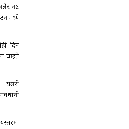
ेर नष्ट
नामध्ये
ोही दिन
ा घाइते
 । यसरी
सावधानी
यस्तरमा