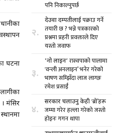
पनि निकाल्नुपर्छ
पक्राउ गर्ने
देउवा दम्पतीलाई
वधानीका
तयारी छ ? भन्ने पत्रकारको
२.
वस्थापन
प्रश्नमा प्रहरी प्रवक्ताले दिए
यस्तो जवाफ
रास्वपाको पालामा
'नो लाइन’
का घटना
'वन्ली अनलाइन’ भनेर गरेको
३.
भाषण सम्झिँदा लाज लाग्छः
रमेश प्रसाईँ
गलागीका
केही 'ब्रो’हरू
सरकार चलाउनु
। मंसिर
४.
जम्मा गरेर हल्ला गरेको जस्तो
स्थानमा
होइनः गगन थापा