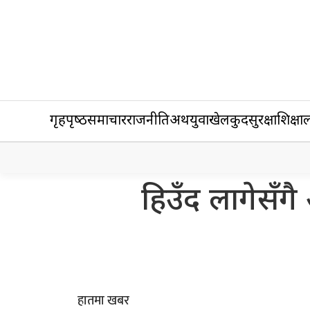
गृहपृष्‍ठ
समाचार
राजनीति
अर्थ
युवा
खेलकुद
सुरक्षा
शिक्षा
ल
हिउँद लागेसँग
हातमा खबर