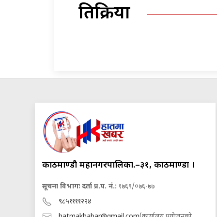
प्रतिक्रिया
काठमाण्डौ महानगरपालिका.–३१, काठमाण्डौं ।
सूचना विभागः दर्ता प्र.प. नं.:
१७६९/०७६-७७
९८५११११२२४
hatmakhabar@gmail.com
(कार्यालय प्रयोजनको