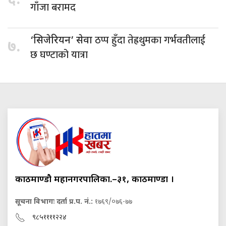
६.
गाँजा बरामद
ठप्प हुँदा तेह्रथुमका गर्भवतीलाई
‘सिजेरियन’ सेवा
७.
छ घण्टाको यात्रा
काठमाण्डौ महानगरपालिका.–३१, काठमाण्डौं ।
सूचना विभागः दर्ता प्र.प. नं.:
१७६९/०७६-७७
९८५११११२२४