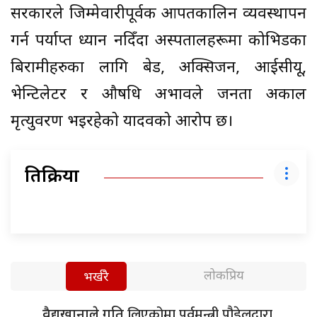
सरकारले जिम्मेवारीपूर्वक आपतकालिन व्यवस्थापन
गर्न पर्याप्त ध्यान नदिँदा अस्पतालहरूमा कोभिडका
बिरामीहरुका लागि बेड, अक्सिजन, आईसीयू,
भेन्टिलेटर र औषधि अभावले जनता अकाल
मृत्युवरण भइरहेको यादवको आरोप छ।
प्रतिक्रिया
लोकप्रिय
भर्खरै
लिएकोमा पूर्वमन्त्री पौडेलद्वारा
वैद्यखानाले गति