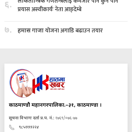
कमजोर पार्ने कुनै पनि
लोकतान्त्रिक गणतन्त्रलाई
६.
प्रयास अस्वीकार्यः नेता आङ्देम्बे
७.
योजना अगाडि बढाउन तयार
हमास गाजा
काठमाण्डौ महानगरपालिका.–३१, काठमाण्डौं ।
सूचना विभागः दर्ता प्र.प. नं.:
१७६९/०७६-७७
९८५११११२२४