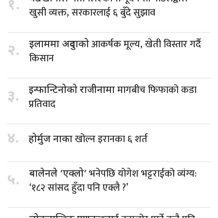
१.
खुसी व्यक्त, सरकारलाई ६ बुँदे सुझाव
आकर्षक मूल्य, खेती विस्तार गर्दै
इलाममा अदुवाको
२.
किसान
मागबीच फिफाको कडा
इन्फान्टिनोको राजीनामा
३.
प्रतिवाद
४.
खोल्न इरानका ६ शर्त
होर्मुज नाका
भनेपछि योगेश भट्टराईको व्यंग्य:
बालेनले ‘एक्लो’
५.
‘१८२ सांसद हुँदा पनि एक्लै ?’