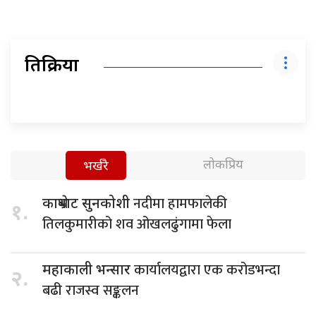
प्रतिक्रिया
लोकप्रिय
भर्खरै
नदीमा हामफालेकी
काभ्रेबाट सुनकोशी
१.
तिलकुमारीको शव ओखलढुंगामा फेला
कार्यालयद्वारा एक करोडभन्दा
महाकाली भन्सार
२.
बढी राजस्व सङ्कलन