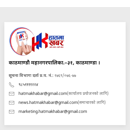
काठमाण्डौ महानगरपालिका.–३१, काठमाण्डौं ।
सूचना विभागः दर्ता प्र.प. नं.:
१७६९/०७६-७७
९८५११११२२४
hatmakhabar@gmail.com
(कार्यालय प्रयोजनको लागि)
news.hatmakhabar@gmail.com
(समाचारको लागि)
marketing.hatmakhabar@gmail.com