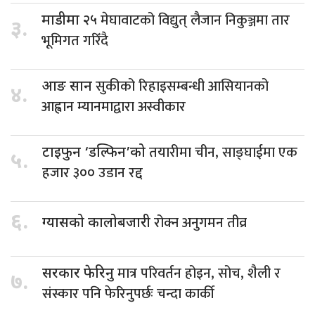
मेघावाटको विद्युत् लैजान निकुञ्जमा तार
माडीमा २५
३.
भूमिगत गरिँदै
सुकीको रिहाइसम्बन्धी आसियानको
आङ सान
४.
आह्वान म्यानमाद्वारा अस्वीकार
तयारीमा चीन, साङ्घाईमा एक
टाइफुन ‘डल्फिन’को
५.
हजार ३०० उडान रद्द
६.
रोक्न अनुगमन तीव्र
ग्यासको कालोबजारी
मात्र परिवर्तन होइन, सोच, शैली र
सरकार फेरिनु
७.
संस्कार पनि फेरिनुपर्छः चन्दा कार्की