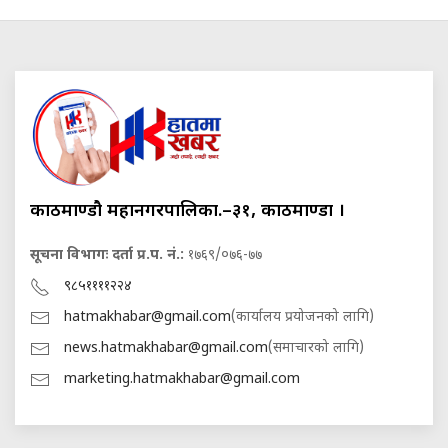
काठमाण्डौ महानगरपालिका.–३१, काठमाण्डौं ।
सूचना विभागः दर्ता प्र.प. नं.:
१७६९/०७६-७७
९८५११११२२४
hatmakhabar@gmail.com
(कार्यालय प्रयोजनको लागि)
news.hatmakhabar@gmail.com
(समाचारको लागि)
marketing.hatmakhabar@gmail.com