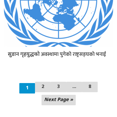
अवस्थामा पुगेको राष्ट्रसङ्घको भनाई
सुडान गृहयुद्धको
2
3
...
8
1
Next Page »