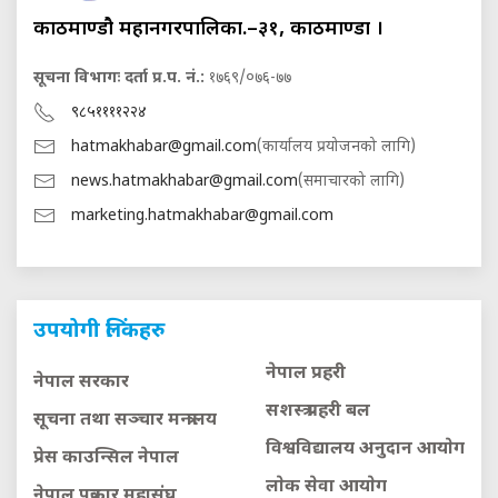
काठमाण्डौ महानगरपालिका.–३१, काठमाण्डौं ।
सूचना विभागः दर्ता प्र.प. नं.:
१७६९/०७६-७७
९८५११११२२४
hatmakhabar@gmail.com
(कार्यालय प्रयोजनको लागि)
news.hatmakhabar@gmail.com
(समाचारको लागि)
marketing.hatmakhabar@gmail.com
उपयोगी लिंकहरु
नेपाल प्रहरी
नेपाल सरकार
सशस्त्र प्रहरी बल
सूचना तथा सञ्चार मन्त्रालय
विश्वविद्यालय अनुदान आयाेग
प्रेस काउन्सिल नेपाल
लाेक सेवा आयाेग
नेपाल पत्रकार महासंघ