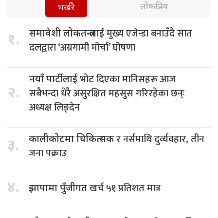
लोकप्रिय
भर्खरै
मुख्य एजेन्डा बनाउँदै सात
समावेशी लोकतन्त्रलाई
१.
दलद्वारा ‘अग्रगामी मोर्चा’ घोषणा
भोट दिएका मानिसहरू आज
नयाँ पार्टीलाई
२.
सबैभन्दा धेरै असुरक्षित महसुस गरिरहेका छन्ः
अध्यक्ष लिङ्देन
र नर्समाथि दुर्व्यवहार, तीन
कालीकोटमा चिकित्सक
३.
जना पक्राउ
४.
खर्च ५१ प्रतिशत मात्र
झापामा पुँजीगत