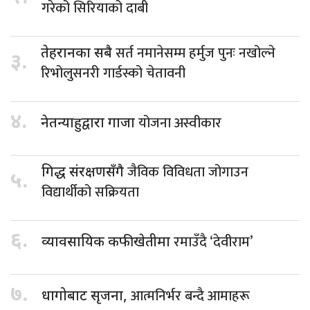
गरेको सिरियाको दाबी
सर्त नमानेसम्म हर्मुज पुनः नखोल्ने
तेहरानका सबै
३.
रिभोलुसनरी गार्डस्को चेतावनी
४.
योजना अस्वीकार
नेतन्याहुद्वारा गाजा
जैविक विविधता जोगाउन
गिद्ध संरक्षणसँगै
५.
विद्यार्थीको सक्रियता
६.
रमाउँदै ‘देवीराम’
व्यावसायिक कफीखेतीमा
७.
आत्मनिर्भर बन्दै आमाहरू
धागोबाट सृजना,