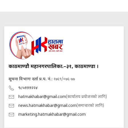
काठमाण्डौ महानगरपालिका.–३१, काठमाण्डौं ।
सूचना विभागः दर्ता प्र.प. नं.:
१७६९/०७६-७७
९८५११११२२४
hatmakhabar@gmail.com
(कार्यालय प्रयोजनको लागि)
news.hatmakhabar@gmail.com
(समाचारको लागि)
marketing.hatmakhabar@gmail.com