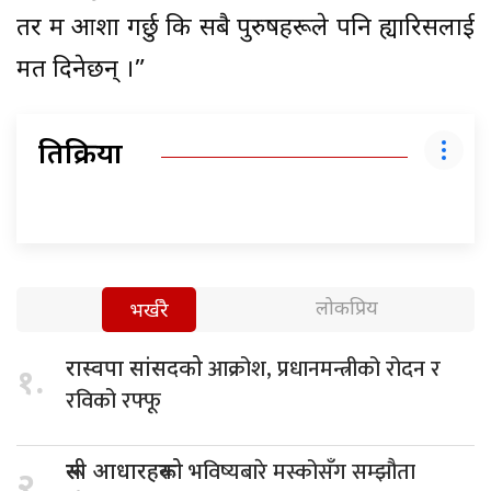
तर म आशा गर्छु कि सबै पुरुषहरूले पनि ह्यारिसलाई
मत दिनेछन् ।”
प्रतिक्रिया
लोकप्रिय
भर्खरै
आक्रोश, प्रधानमन्त्रीको रोदन र
रास्वपा सांसदको
१.
रविको रफ्फू
भविष्यबारे मस्कोसँग सम्झौता
रूसी आधारहरूको
२.