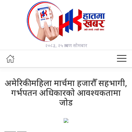
२०८३, २५ श्रावण सोमबार
अमेरिकी महिला मार्चमा हजारौँ सहभागी,
गर्भपतन अधिकारको आवश्यकतामा
जोड