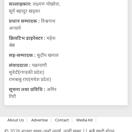
सल्लाहकार:
लक्ष्मण पोखरेल,
सूर्य बहादुर खड्का
प्रधान सम्पादक :
विश्वनाथ
आचार्य
क्रियटिभ डाइरेक्टर :
महेश
श्रेष्ठ
सह-सम्पादक :
सुदीप खनाल
संवाददाता :
चक्रपाणी
सुवेदी(गण्डकी प्रदेश)
रामबाबु राय(मधेश प्रदेश)
सूचना तथा प्रविधि :
अमिर
गिरी
About Us
Advertise
Contact
Media Kit
© 2026 हातमा खबर-जहाँ तपाइँ, त्यहीं खबर || सबै खुशी होउन,