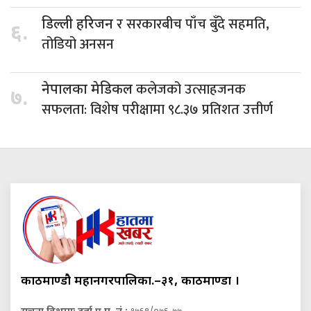
र सरकारबीच पाँच बुँदे सहमति,
डिल्ली हरिजन
६.
तोडियो अनसन
कलेजको उत्साहजनक
नेपालका मेडिकल
७.
सफलता: विशेष परीक्षामा ९८.३७ प्रतिशत उत्तीर्ण
काठमाण्डौ महानगरपालिका.–३१, काठमाण्डौं ।