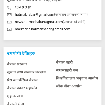
सूचना विभागः दर्ता प्र.प. नं.:
१७६९/०७६-७७
९८५११११२२४
hatmakhabar@gmail.com
(कार्यालय प्रयोजनको लागि)
news.hatmakhabar@gmail.com
(समाचारको लागि)
marketing.hatmakhabar@gmail.com
उपयोगी लिंकहरु
नेपाल प्रहरी
नेपाल सरकार
सशस्त्र प्रहरी बल
सूचना तथा सञ्चार मन्त्रालय
विश्वविद्यालय अनुदान आयाेग
प्रेस काउन्सिल नेपाल
लाेक सेवा आयाेग
नेपाल पत्रकार महासंघ
गृह मन्त्रालय
नेपाली सेना