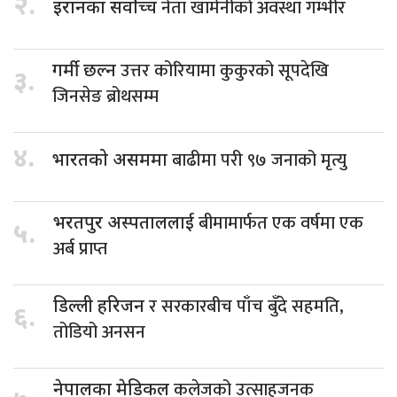
२.
नेता खामेनीको अवस्था गम्भीर
इरानका सर्वोच्च
उत्तर कोरियामा कुकुरको सूपदेखि
गर्मी छल्न
३.
जिनसेङ ब्रोथसम्म
४.
बाढीमा परी ९७ जनाको मृत्यु
भारतको असममा
बीमामार्फत एक वर्षमा एक
भरतपुर अस्पताललाई
५.
अर्ब प्राप्त
र सरकारबीच पाँच बुँदे सहमति,
डिल्ली हरिजन
६.
तोडियो अनसन
कलेजको उत्साहजनक
नेपालका मेडिकल