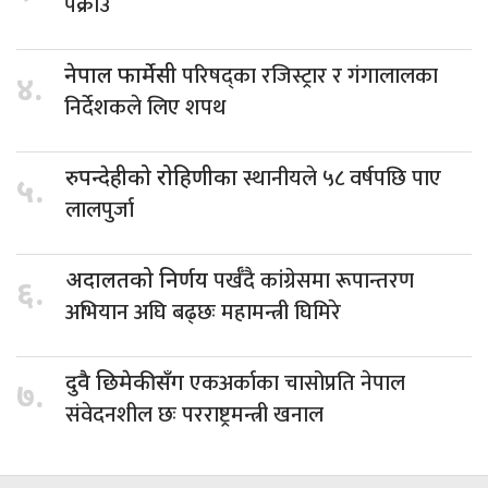
पक्राउ
परिषद्का रजिस्ट्रार र गंगालालका
नेपाल फार्मेसी
४.
निर्देशकले लिए शपथ
स्थानीयले ५८ वर्षपछि पाए
रुपन्देहीको रोहिणीका
५.
लालपुर्जा
पर्खँदै कांग्रेसमा रूपान्तरण
अदालतको निर्णय
६.
अभियान अघि बढ्छः महामन्त्री घिमिरे
एकअर्काका चासोप्रति नेपाल
दुवै छिमेकीसँग
७.
संवेदनशील छः परराष्ट्रमन्त्री खनाल