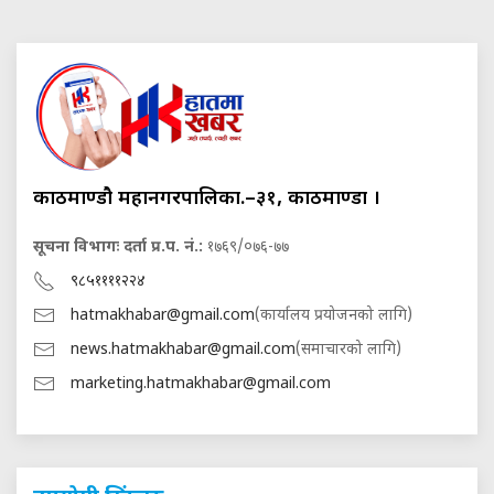
काठमाण्डौ महानगरपालिका.–३१, काठमाण्डौं ।
सूचना विभागः दर्ता प्र.प. नं.:
१७६९/०७६-७७
९८५११११२२४
hatmakhabar@gmail.com
(कार्यालय प्रयोजनको लागि)
news.hatmakhabar@gmail.com
(समाचारको लागि)
marketing.hatmakhabar@gmail.com