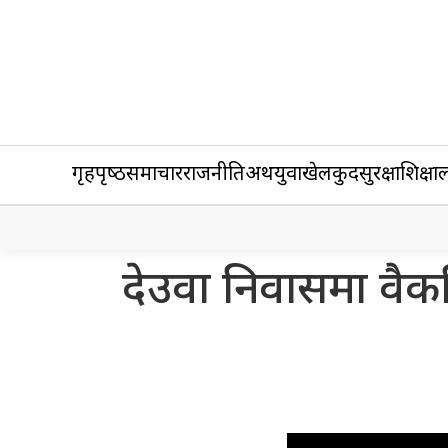
गृहपृष्‍ठ
समाचार
राजनीति
अर्थ
युवा
खेलकुद
सुरक्षा
शिक्षा
ल
देउवा निवासमा वै