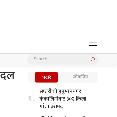
 दल
लोकप्रिय
भर्खरै
सप्तरीको हनुमाननगर
१.
कंकालिनीबाट ३०२ किलो
गाँजा बरामद