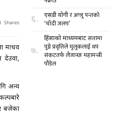
पक्राउ
र अन्जु पन्तको
एसडी योगी
६.
‘चाँदी जलप’
8
Shares
सत्तामा
हिंसाको माध्यमबाट
पुग्ने प्रवृत्तिले मुलुकलाई थप
ेता माधव
७.
संकटतर्फ लैजान्छः महामन्त्री
 देउवा,
पौडेल
गि अन्य
कल्पबारे
 १ बजेका