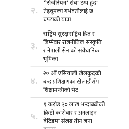
ठप्प हुँदा
‘सिजेरियन’ सेवा
२.
तेह्रथुमका गर्भवतीलाई छ
घण्टाको यात्रा
राष्ट्रिय हित र
राष्ट्रिय सुरक्षा,
जिम्मेवार राजनीतिक संस्कृति
३.
र नेपाली सेनाको संवैधानिक
भूमिका
एसियाली खेलकुदको
२० औँ
४.
बन्द प्रशिक्षणका खेलाडीसँग
शिक्षामन्त्रीको भेट
२० लाख भन्दाबढीको
१ करोड
क्रिप्टो कारोबार र अनलाइन
५.
बेटिङमा संलग्न तीन जना