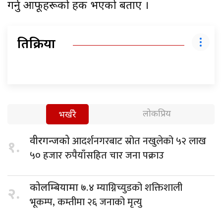
गर्नु आफूहरूको हक भएको बताए ।
प्रतिक्रिया
लोकप्रिय
भर्खरै
आदर्शनगरबाट स्रोत नखुलेको ५२ लाख
वीरगन्जको
१.
५० हजार रुपैयाँसहित चार जना पक्राउ
म्याग्निच्युडको शक्तिशाली
कोलम्बियामा ७.४
२.
भूकम्प, कम्तीमा २६ जनाको मृत्यु