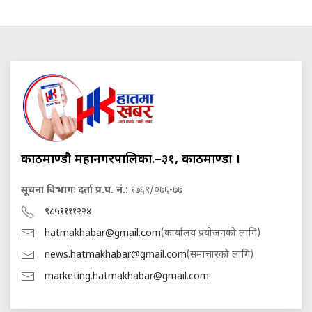
काठमाण्डौ महानगरपालिका.–३१, काठमाण्डौं ।
सूचना विभागः दर्ता प्र.प. नं.:
१७६९/०७६-७७
९८५११११२२४
hatmakhabar@gmail.com
(कार्यालय प्रयोजनको लागि)
news.hatmakhabar@gmail.com
(समाचारको लागि)
marketing.hatmakhabar@gmail.com