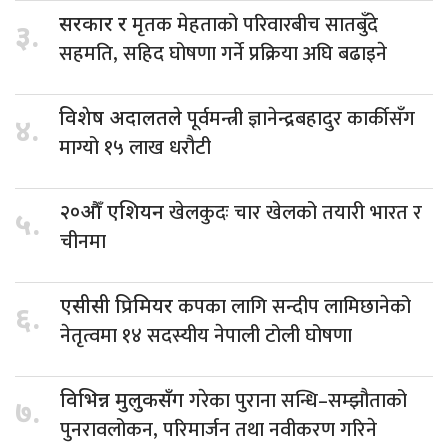
मृतक मेहताको परिवारबीच सातबुँदे
सरकार र
३.
सहमति, सहिद घोषणा गर्ने प्रक्रिया अघि बढाइने
पूर्वमन्त्री ज्ञानेन्द्रबहादुर कार्कीसँग
विशेष अदालतले
४.
माग्यो १५ लाख धरौटी
खेलकुदः चार खेलको तयारी भारत र
२०औँ एशियन
५.
चीनमा
कपका लागि सन्दीप लामिछानेको
एसीसी प्रिमियर
६.
नेतृत्वमा १४ सदस्यीय नेपाली टोली घोषणा
गरेका पुराना सन्धि–सम्झौताको
विभिन्न मुलुकसँग
७.
पुनरावलोकन, परिमार्जन तथा नवीकरण गरिने