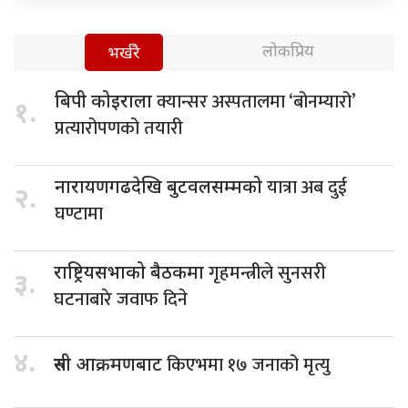
लोकप्रिय
भर्खरै
क्यान्सर अस्पतालमा ‘बोनम्यारो’
बिपी कोइराला
१.
प्रत्यारोपणको तयारी
यात्रा अब दुई
नारायणगढदेखि बुटवलसम्मको
२.
घण्टामा
गृहमन्त्रीले सुनसरी
राष्ट्रियसभाको बैठकमा
३.
घटनाबारे जवाफ दिने
४.
किएभमा १७ जनाको मृत्यु
रुसी आक्रमणबाट