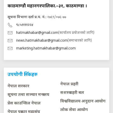
काठमाण्डौ महानगरपालिका.–३१, काठमाण्डौं ।
सूचना विभागः दर्ता प्र.प. नं.:
१७६९/०७६-७७
९८५११११२२४
hatmakhabar@gmail.com
(कार्यालय प्रयोजनको लागि)
news.hatmakhabar@gmail.com
(समाचारको लागि)
marketing.hatmakhabar@gmail.com
उपयोगी लिंकहरु
नेपाल प्रहरी
नेपाल सरकार
सशस्त्र प्रहरी बल
सूचना तथा सञ्चार मन्त्रालय
विश्वविद्यालय अनुदान आयाेग
प्रेस काउन्सिल नेपाल
लाेक सेवा आयाेग
नेपाल पत्रकार महासंघ