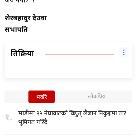
जय नेपाल !
शेरबहादुर देउवा
सभापति
प्रतिक्रिया
लोकप्रिय
भर्खरै
मेघावाटको विद्युत् लैजान निकुञ्जमा तार
माडीमा २५
१.
भूमिगत गरिँदै