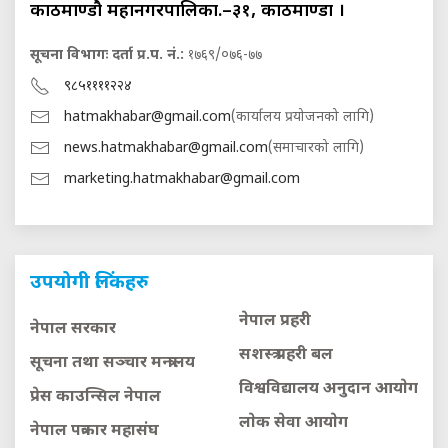
काठमाण्डौ महानगरपालिका.–३१, काठमाण्डौं ।
सूचना विभागः दर्ता प्र.प. नं.:
१७६९/०७६-७७
९८५११११२२४
hatmakhabar@gmail.com
(कार्यालय प्रयोजनको लागि)
news.hatmakhabar@gmail.com
(समाचारको लागि)
marketing.hatmakhabar@gmail.com
उपयोगी लिंकहरु
नेपाल प्रहरी
नेपाल सरकार
सशस्त्र प्रहरी बल
सूचना तथा सञ्चार मन्त्रालय
विश्वविद्यालय अनुदान आयाेग
प्रेस काउन्सिल नेपाल
लाेक सेवा आयाेग
नेपाल पत्रकार महासंघ