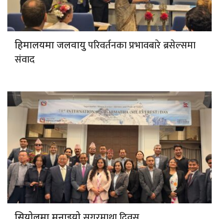
परिवर्तनका प्रभावबारे ब्रसेल्समा
हिमालयमा जलवायु
संवाद
सगरमाथा दिवस
सियोलमा मनाइयो