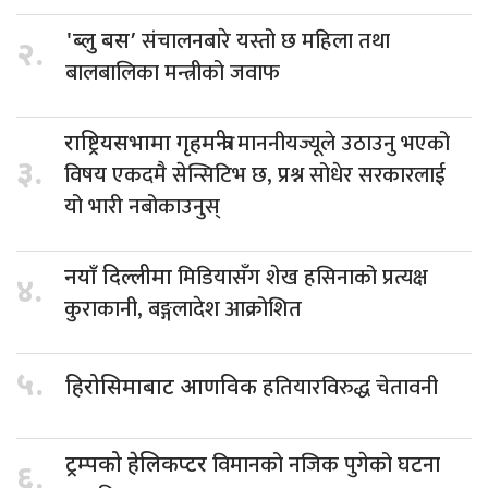
संचालनबारे यस्तो छ महिला तथा
'ब्लु बस’
२.
बालबालिका मन्त्रीको जवाफ
माननीयज्यूले उठाउनु भएको
राष्ट्रियसभामा गृहमन्त्रीः
३.
विषय एकदमै सेन्सिटिभ छ, प्रश्न सोधेर सरकारलाई
यो भारी नबोकाउनुस्
मिडियासँग शेख हसिनाको प्रत्यक्ष
नयाँ दिल्लीमा
४.
कुराकानी, बङ्गलादेश आक्रोशित
५.
हतियारविरुद्ध चेतावनी
हिरोसिमाबाट आणविक
विमानको नजिक पुगेको घटना
ट्रम्पको हेलिकप्टर
६.