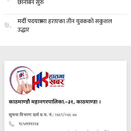
छानबिन सुरु
हराएका तीन युवकको सकुशल
मर्दी पदयात्रामा
७.
उद्धार
काठमाण्डौ महानगरपालिका.–३१, काठमाण्डौं ।
सूचना विभागः दर्ता प्र.प. नं.:
१७६९/०७६-७७
९८५११११२२४