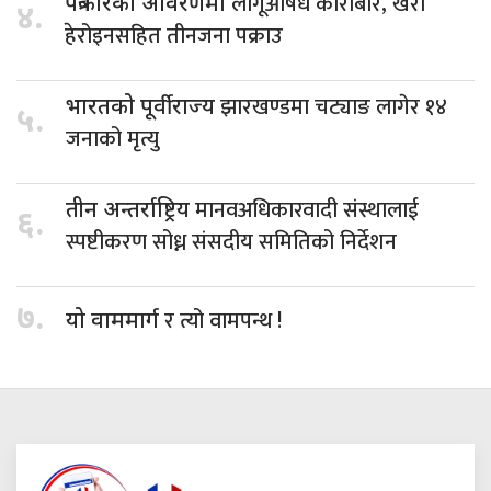
लागूऔषध कारोबार, खैरो
पत्रकारको आवरणमा
४.
हेरोइनसहित तीनजना पक्राउ
झारखण्डमा चट्याङ लागेर १४
भारतको पूर्वीराज्य
५.
जनाको मृत्यु
मानवअधिकारवादी संस्थालाई
तीन अन्तर्राष्ट्रिय
६.
स्पष्टीकरण सोध्न संसदीय समितिको निर्देशन
७.
र त्यो वामपन्थ !
यो वाममार्ग