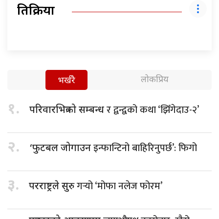
प्रतिक्रिया
लोकप्रिय
भर्खरै
१.
र द्वन्द्वको कथा ‘झिँगेदाउ-२’
परिवारभित्रको सम्बन्ध
२.
इन्फान्टिनो बाहिरिनुपर्छ’: फिगो
‘फुटबल जोगाउन
३.
गर्‍यो ‘मोफा नलेज फोरम’
परराष्ट्रले सुरु