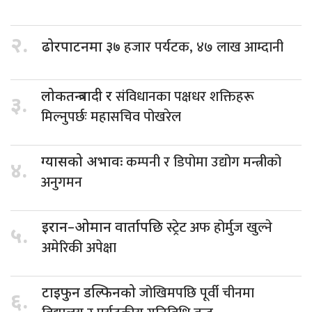
२.
हजार पर्यटक, ४७ लाख आम्दानी
ढोरपाटनमा ३७
संविधानका पक्षधर शक्तिहरू
लोकतन्त्रवादी र
३.
मिल्नुपर्छः महासचिव पोखरेल
कम्पनी र डिपोमा उद्योग मन्त्रीको
ग्यासको अभावः
४.
अनुगमन
स्ट्रेट अफ होर्मुज खुल्ने
इरान–ओमान वार्तापछि
५.
अमेरिकी अपेक्षा
जोखिमपछि पूर्वी चीनमा
टाइफुन डल्फिनको
६.