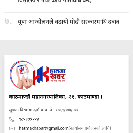
विद्यालय र पर्यटकीय गतिविधि बन्द
७.
बढायो मोदी सरकारमाथि दबाब
युवा आन्दोलनले
काठमाण्डौ महानगरपालिका.–३१, काठमाण्डौं ।
सूचना विभागः दर्ता प्र.प. नं.:
१७६९/०७६-७७
९८५११११२२४
hatmakhabar@gmail.com
(कार्यालय प्रयोजनको लागि)