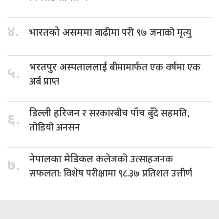
४.
बाढीमा परी ९७ जनाको मृत्यु
भारतको असममा
बीमामार्फत एक वर्षमा एक
भरतपुर अस्पताललाई
५.
अर्ब प्राप्त
र सरकारबीच पाँच बुँदे सहमति,
डिल्ली हरिजन
६.
तोडियो अनसन
कलेजको उत्साहजनक
नेपालका मेडिकल
७.
सफलता: विशेष परीक्षामा ९८.३७ प्रतिशत उत्तीर्ण