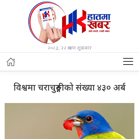
२०८३, २२ श्रावण शुक्रबार
विश्वमा चराचुरुङ्गीको संख्या ४३० अर्ब