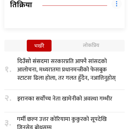
प्रतिक्रिया
लोकप्रिय
भर्खरै
सरकारप्रति आफ्नै सांसदको
दिउँसो संसदमा
१.
आलोचना, मध्यरातमा प्रधानमन्त्रीको फेसबुक
स्टाटसः ढिला होला, तर गलत हुँदैन, नआत्तिनुहोस्
२.
नेता खामेनीको अवस्था गम्भीर
इरानका सर्वोच्च
उत्तर कोरियामा कुकुरको सूपदेखि
गर्मी छल्न
३.
जिनसेङ ब्रोथसम्म