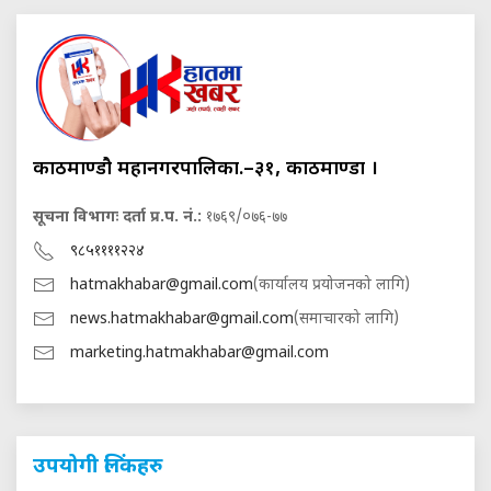
काठमाण्डौ महानगरपालिका.–३१, काठमाण्डौं ।
सूचना विभागः दर्ता प्र.प. नं.:
१७६९/०७६-७७
९८५११११२२४
hatmakhabar@gmail.com
(कार्यालय प्रयोजनको लागि)
news.hatmakhabar@gmail.com
(समाचारको लागि)
marketing.hatmakhabar@gmail.com
उपयोगी लिंकहरु