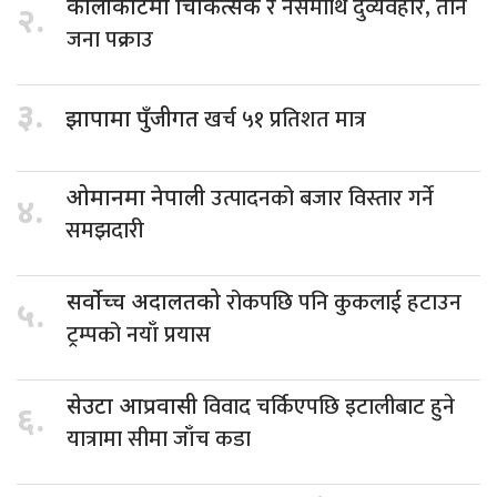
र नर्समाथि दुर्व्यवहार, तीन
कालीकोटमा चिकित्सक
२.
जना पक्राउ
३.
खर्च ५१ प्रतिशत मात्र
झापामा पुँजीगत
उत्पादनको बजार विस्तार गर्ने
ओमानमा नेपाली
४.
समझदारी
रोकपछि पनि कुकलाई हटाउन
सर्वोच्च अदालतको
५.
ट्रम्पको नयाँ प्रयास
विवाद चर्किएपछि इटालीबाट हुने
सेउटा आप्रवासी
६.
यात्रामा सीमा जाँच कडा