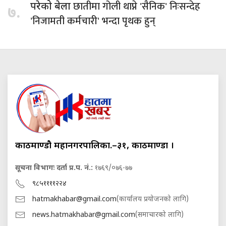
छातीमा गोली थाप्ने 'सैनिक' निःसन्देह
परेको बेला
७.
'निजामती कर्मचारी' भन्दा पृथक हुन्
काठमाण्डौ महानगरपालिका.–३१, काठमाण्डौं ।
सूचना विभागः दर्ता प्र.प. नं.:
१७६९/०७६-७७
९८५११११२२४
hatmakhabar@gmail.com
(कार्यालय प्रयोजनको लागि)
news.hatmakhabar@gmail.com
(समाचारको लागि)