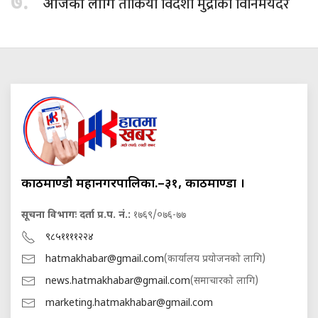
७.
तोकियो विदेशी मुद्राको विनिमयदर
आजका लागि
काठमाण्डौ महानगरपालिका.–३१, काठमाण्डौं ।
सूचना विभागः दर्ता प्र.प. नं.:
१७६९/०७६-७७
९८५११११२२४
hatmakhabar@gmail.com
(कार्यालय प्रयोजनको लागि)
news.hatmakhabar@gmail.com
(समाचारको लागि)
marketing.hatmakhabar@gmail.com