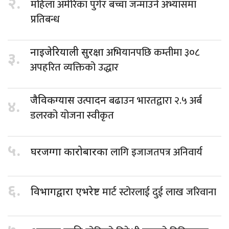
२.
महिला अमेरिका पुगेर बच्चा जन्माउने अभ्यासमा
प्रतिबन्ध
अभियानपछि कम्तीमा ३०८
नाइजेरियाली सुरक्षा
३.
अपहरित व्यक्तिको उद्धार
बढाउन भारतद्वारा २.५ अर्ब
जैविकग्यास उत्पादन
४.
डलरको योजना स्वीकृत
५.
लागि इजाजतपत्र अनिवार्य
घरजग्गा कारोबारका
६.
मार्ट स्टोरलाई दुई लाख जरिवाना
विभागद्वारा एभरेष्ट