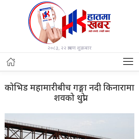
२०८३, २२ श्रावण शुक्रबार
कोभिड महामारीबीच गङ्गा नदी किनारामा
शवको थुप्रो