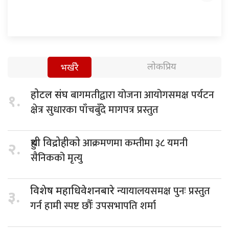
लोकप्रिय
भर्खरै
बागमतीद्वारा योजना आयोगसमक्ष पर्यटन
होटल संघ
१.
क्षेत्र सुधारका पाँचबुँदे मागपत्र प्रस्तुत
आक्रमणमा कम्तीमा ३८ यमनी
हुथी विद्रोहीको
२.
सैनिकको मृत्यु
न्यायालयसमक्ष पुनः प्रस्तुत
विशेष महाधिवेशनबारे
३.
गर्न हामी स्पष्ट छौँः उपसभापति शर्मा