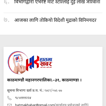
६.
मार्ट स्टोरलाई दुई लाख जरिवाना
विभागद्वारा एभरेष्ट
७.
तोकियो विदेशी मुद्राको विनिमयदर
आजका लागि
काठमाण्डौ महानगरपालिका.–३१, काठमाण्डौं ।
सूचना विभागः दर्ता प्र.प. नं.:
१७६९/०७६-७७
९८५११११२२४
hatmakhabar@gmail.com
(कार्यालय प्रयोजनको लागि)