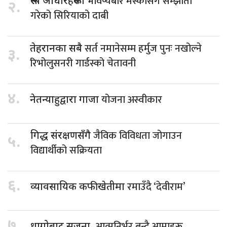
भविष्यबारे मस्कोसँग सम्झौता
रूसी आधारहरूको
२.
गरेको सिरियाको दाबी
सर्त नमानेसम्म हर्मुज पुनः नखोल्ने
तेहरानका सबै
३.
रिभोलुसनरी गार्डस्को चेतावनी
४.
योजना अस्वीकार
नेतन्याहुद्वारा गाजा
जैविक विविधता जोगाउन
गिद्ध संरक्षणसँगै
५.
विद्यार्थीको सक्रियता
६.
रमाउँदै ‘देवीराम’
व्यावसायिक कफीखेतीमा
७.
आत्मनिर्भर बन्दै आमाहरू
धागोबाट सृजना,