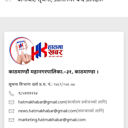
काठमाण्डौ महानगरपालिका.–३१, काठमाण्डौं ।
सूचना विभागः दर्ता प्र.प. नं.:
१७६९/०७६-७७
९८५११११२२४
hatmakhabar@gmail.com
(कार्यालय प्रयोजनको लागि)
news.hatmakhabar@gmail.com
(समाचारको लागि)
marketing.hatmakhabar@gmail.com