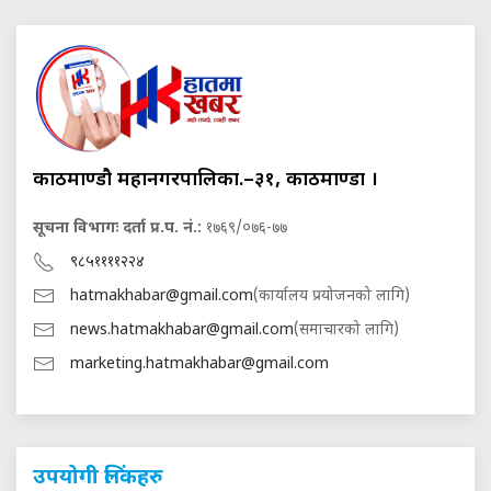
काठमाण्डौ महानगरपालिका.–३१, काठमाण्डौं ।
सूचना विभागः दर्ता प्र.प. नं.:
१७६९/०७६-७७
९८५११११२२४
hatmakhabar@gmail.com
(कार्यालय प्रयोजनको लागि)
news.hatmakhabar@gmail.com
(समाचारको लागि)
marketing.hatmakhabar@gmail.com
उपयोगी लिंकहरु