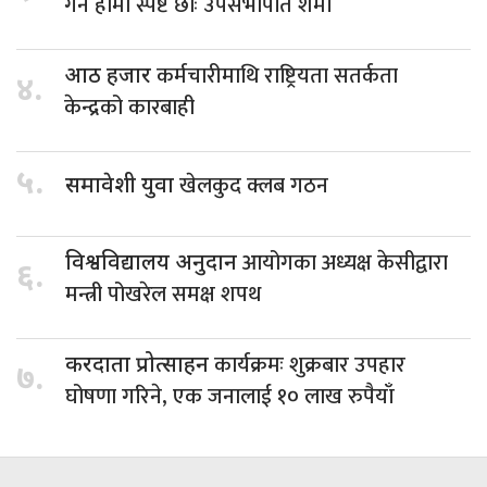
गर्न हामी स्पष्ट छौँः उपसभापति शर्मा
कर्मचारीमाथि राष्ट्रियता सतर्कता
आठ हजार
४.
केन्द्रको कारबाही
५.
खेलकुद क्लब गठन
समावेशी युवा
आयोगका अध्यक्ष केसीद्वारा
विश्वविद्यालय अनुदान
६.
मन्त्री पोखरेल समक्ष शपथ
कार्यक्रमः शुक्रबार उपहार
करदाता प्रोत्साहन
७.
घोषणा गरिने, एक जनालाई १० लाख रुपैयाँ