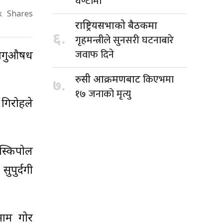
घण्टामा
k
Shares
राष्ट्रियसभाको बैठकमा
६.
गृहमन्त्रीले सुनसरी घटनाबारे
जवाफ दिने
ो लागुऔषध
किएभमा
रुसी आक्रमणबाट
७.
१७ जनाको मृत्यु
 गिरोहले
 स्किपोल
ुपुर्दगी
 साम गोर