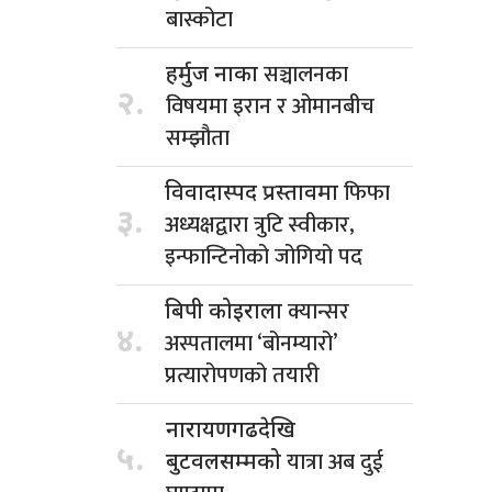
बास्कोटा
सञ्चालनका
हर्मुज नाका
२.
विषयमा इरान र ओमानबीच
सम्झौता
फिफा
विवादास्पद प्रस्तावमा
३.
अध्यक्षद्वारा त्रुटि स्वीकार,
इन्फान्टिनोको जोगियो पद
क्यान्सर
बिपी कोइराला
४.
अस्पतालमा ‘बोनम्यारो’
प्रत्यारोपणको तयारी
नारायणगढदेखि
५.
यात्रा अब दुई
बुटवलसम्मको