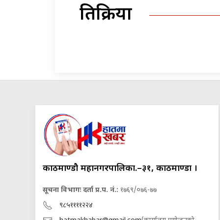
प्रतिक्रिया
काठमाण्डौ महानगरपालिका.–३१, काठमाण्डौं ।
सूचना विभागः दर्ता प्र.प. नं.:
१७६९/०७६-७७
९८५११११२२४