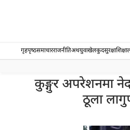
गृहपृष्‍ठ
समाचार
राजनीति
अर्थ
युवा
खेलकुद
सुरक्षा
शिक्षा
ल
कुङ्गुर अपरेशनमा न
ठूला लागु