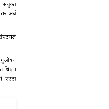
संयुक्त
 १७ अर्ब
ोएटर्सले
लागुऔषध
ा थिए ।
को एउटा