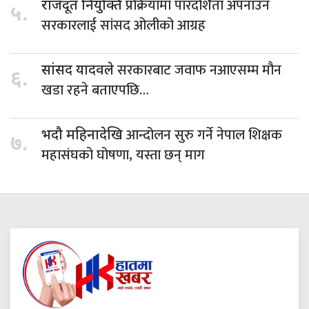
प्रक्रियामा पारदर्शिता अपनाउन
राजदूत नियुक्ति
५.
सरकारलाई सांसद ओलीको आग्रह
सरकारबाट जवाफ नआएसम्म मौन
सांसद यादवले
६.
खडा रहने बताएपछि…
आन्दोलन सुरु गर्ने नेपाल शिक्षक
भदौ महिनादेखि
७.
महासंघको घोषणा, यस्ता छन् माग