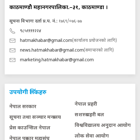
काठमाण्डौ महानगरपालिका.–३१, काठमाण्डौं ।
सूचना विभागः दर्ता प्र.प. नं.:
१७६९/०७६-७७
९८५११११२२४
hatmakhabar@gmail.com
(कार्यालय प्रयोजनको लागि)
news.hatmakhabar@gmail.com
(समाचारको लागि)
marketing.hatmakhabar@gmail.com
उपयोगी लिंकहरु
नेपाल प्रहरी
नेपाल सरकार
सशस्त्र प्रहरी बल
सूचना तथा सञ्चार मन्त्रालय
विश्वविद्यालय अनुदान आयाेग
प्रेस काउन्सिल नेपाल
लाेक सेवा आयाेग
नेपाल पत्रकार महासंघ