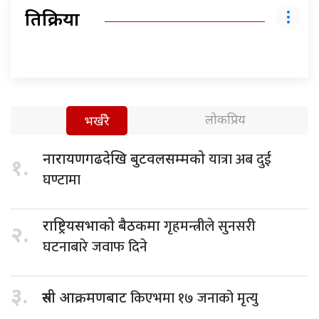
प्रतिक्रिया
लोकप्रिय
भर्खरै
यात्रा अब दुई
नारायणगढदेखि बुटवलसम्मको
१.
घण्टामा
गृहमन्त्रीले सुनसरी
राष्ट्रियसभाको बैठकमा
२.
घटनाबारे जवाफ दिने
३.
किएभमा १७ जनाको मृत्यु
रुसी आक्रमणबाट