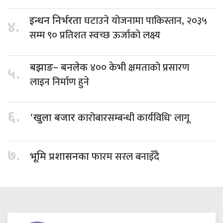
घटाउने योजनामा पाकिस्तान, २०३५
इन्धन निर्भरता
४.
सम्म ९० प्रतिशत स्वच्छ ऊर्जाको लक्ष्य
४०० केभी क्षमताको प्रसारण
बझाङ– बनलेक
५.
लाइन निर्माण हुने
६.
कारोबारसम्बन्धी कार्यविधि' लागू
'खुला बजार
७.
फारम सरल बनाइँदै
भूमि प्रशासनका