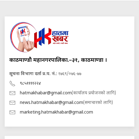
काठमाण्डौ महानगरपालिका.–३१, काठमाण्डौं ।
सूचना विभागः दर्ता प्र.प. नं.:
१७६९/०७६-७७
९८५११११२२४
hatmakhabar@gmail.com
(कार्यालय प्रयोजनको लागि)
news.hatmakhabar@gmail.com
(समाचारको लागि)
marketing.hatmakhabar@gmail.com