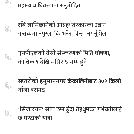
३.
महान्यायाधिवक्तामा अनुमोदित
आग्रहः सरकारको उडान
रवि लामिछानेको
४.
गन्तव्यमा नपुग्ला कि भनेर चिन्ता नगर्नुहोला
संस्करणको मिति घोषणा,
एनपीएलको तेस्रो
५.
कात्तिक ९ देखि मंसिर ५ सम्म हुने
कंकालिनीबाट ३०२ किलो
सप्तरीको हनुमाननगर
६.
गाँजा बरामद
ठप्प हुँदा तेह्रथुमका गर्भवतीलाई
‘सिजेरियन’ सेवा
७.
छ घण्टाको यात्रा