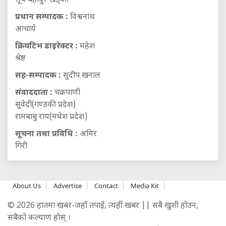
सूर्य बहादुर खड्का
प्रधान सम्पादक :
विश्वनाथ
आचार्य
क्रियटिभ डाइरेक्टर :
महेश
श्रेष्ठ
सह-सम्पादक :
सुदीप खनाल
संवाददाता :
चक्रपाणी
सुवेदी(गण्डकी प्रदेश)
रामबाबु राय(मधेश प्रदेश)
सूचना तथा प्रविधि :
अमिर
गिरी
About Us
Advertise
Contact
Media Kit
© 2026 हातमा खबर-जहाँ तपाइँ, त्यहीं खबर || सबै खुशी होउन,
सबैको कल्याण होस् ।