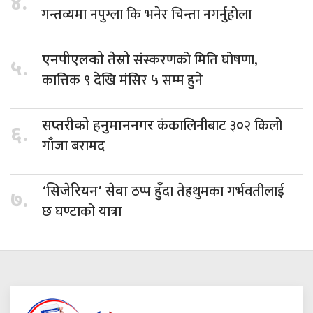
४.
गन्तव्यमा नपुग्ला कि भनेर चिन्ता नगर्नुहोला
संस्करणको मिति घोषणा,
एनपीएलको तेस्रो
५.
कात्तिक ९ देखि मंसिर ५ सम्म हुने
कंकालिनीबाट ३०२ किलो
सप्तरीको हनुमाननगर
६.
गाँजा बरामद
ठप्प हुँदा तेह्रथुमका गर्भवतीलाई
‘सिजेरियन’ सेवा
७.
छ घण्टाको यात्रा