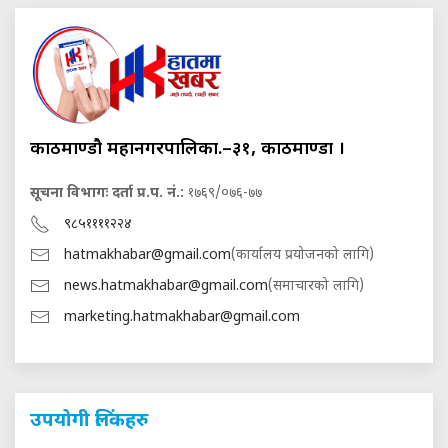
काठमाण्डौ महानगरपालिका.–३१, काठमाण्डौं ।
सूचना विभागः दर्ता प्र.प. नं.:
१७६९/०७६-७७
९८५११११२२४
hatmakhabar@gmail.com
(कार्यालय प्रयोजनको लागि)
news.hatmakhabar@gmail.com
(समाचारको लागि)
marketing.hatmakhabar@gmail.com
उपयोगी लिंकहरु