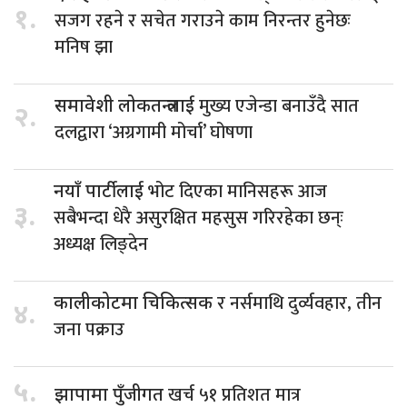
१.
सजग रहने र सचेत गराउने काम निरन्तर हुनेछः
मनिष झा
मुख्य एजेन्डा बनाउँदै सात
समावेशी लोकतन्त्रलाई
२.
दलद्वारा ‘अग्रगामी मोर्चा’ घोषणा
भोट दिएका मानिसहरू आज
नयाँ पार्टीलाई
३.
सबैभन्दा धेरै असुरक्षित महसुस गरिरहेका छन्ः
अध्यक्ष लिङ्देन
र नर्समाथि दुर्व्यवहार, तीन
कालीकोटमा चिकित्सक
४.
जना पक्राउ
५.
खर्च ५१ प्रतिशत मात्र
झापामा पुँजीगत