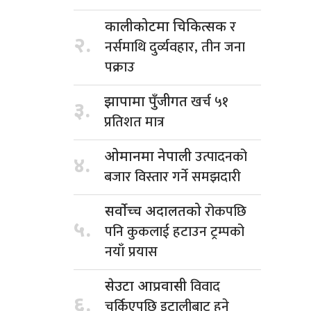
र
कालीकोटमा चिकित्सक
२.
नर्समाथि दुर्व्यवहार, तीन जना
पक्राउ
खर्च ५१
झापामा पुँजीगत
३.
प्रतिशत मात्र
उत्पादनको
ओमानमा नेपाली
४.
बजार विस्तार गर्ने समझदारी
रोकपछि
सर्वोच्च अदालतको
५.
पनि कुकलाई हटाउन ट्रम्पको
नयाँ प्रयास
विवाद
सेउटा आप्रवासी
६.
चर्किएपछि इटालीबाट हुने