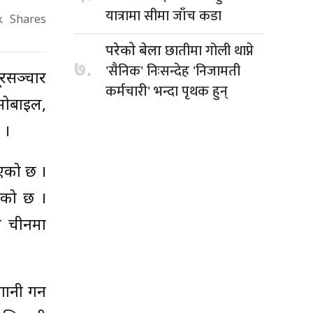
यात्रामा सीमा जाँच कडा
k
Shares
छातीमा गोली थाप्ने
परेको बेला
७.
'सैनिक' निःसन्देह 'निजामती
ूरसञ्चार
कर्मचारी' भन्दा पृथक हुन्
 मोबाइल,
 ।
इएको छ ।
एको छ ।
ले चीनमा
ानी गर्न