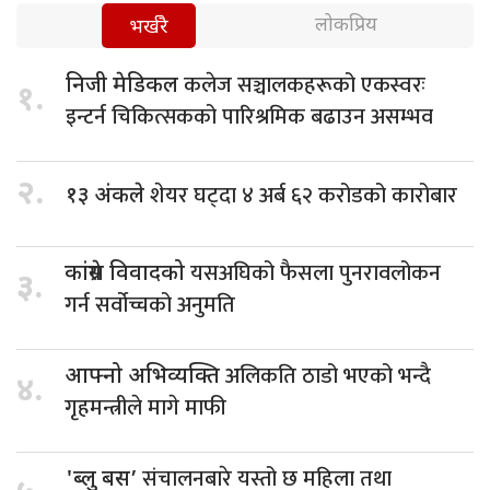
लोकप्रिय
भर्खरै
कलेज सञ्चालकहरूको एकस्वरः
निजी मेडिकल
१.
इन्टर्न चिकित्सकको पारिश्रमिक बढाउन असम्भव
२.
शेयर घट्दा ४ अर्ब ६२ करोडको कारोबार
१३ अंकले
यसअघिको फैसला पुनरावलोकन
कांग्रेस विवादको
३.
गर्न सर्वोच्चको अनुमति
अलिकति ठाडो भएको भन्दै
आफ्नो अभिव्यक्ति
४.
गृहमन्त्रीले मागे माफी
संचालनबारे यस्तो छ महिला तथा
'ब्लु बस’