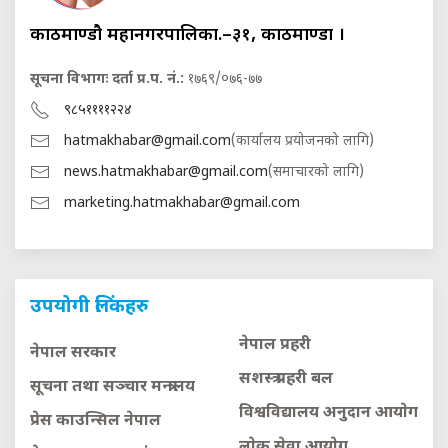
काठमाण्डौ महानगरपालिका.–३१, काठमाण्डौं ।
सूचना विभागः दर्ता प्र.प. नं.:
१७६९/०७६-७७
९८५११११२२४
hatmakhabar@gmail.com
(कार्यालय प्रयोजनको लागि)
news.hatmakhabar@gmail.com
(समाचारको लागि)
marketing.hatmakhabar@gmail.com
उपयोगी लिंकहरु
नेपाल प्रहरी
नेपाल सरकार
सशस्त्र प्रहरी बल
सूचना तथा सञ्चार मन्त्रालय
विश्वविद्यालय अनुदान आयाेग
प्रेस काउन्सिल नेपाल
लाेक सेवा आयाेग