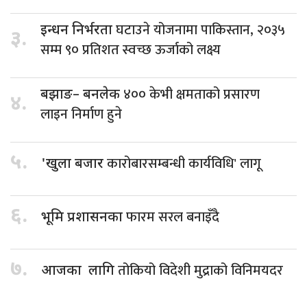
घटाउने योजनामा पाकिस्तान, २०३५
इन्धन निर्भरता
३.
सम्म ९० प्रतिशत स्वच्छ ऊर्जाको लक्ष्य
४०० केभी क्षमताको प्रसारण
बझाङ– बनलेक
४.
लाइन निर्माण हुने
५.
कारोबारसम्बन्धी कार्यविधि' लागू
'खुला बजार
६.
फारम सरल बनाइँदै
भूमि प्रशासनका
७.
तोकियो विदेशी मुद्राको विनिमयदर
आजका लागि