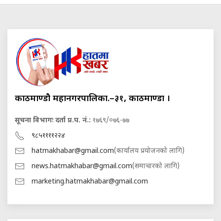
काठमाण्डौ महानगरपालिका.–३१, काठमाण्डौं ।
सूचना विभागः दर्ता प्र.प. नं.:
१७६९/०७६-७७
९८५११११२२४
hatmakhabar@gmail.com
(कार्यालय प्रयोजनको लागि)
news.hatmakhabar@gmail.com
(समाचारको लागि)
marketing.hatmakhabar@gmail.com