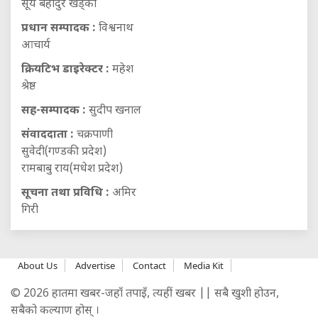
सूर्य बहादुर खड्का
प्रधान सम्पादक :
विश्वनाथ
आचार्य
क्रियटिभ डाइरेक्टर :
महेश
श्रेष्ठ
सह-सम्पादक :
सुदीप खनाल
संवाददाता :
चक्रपाणी
सुवेदी(गण्डकी प्रदेश)
रामबाबु राय(मधेश प्रदेश)
सूचना तथा प्रविधि :
अमिर
गिरी
About Us
Advertise
Contact
Media Kit
© 2026 हातमा खबर-जहाँ तपाइँ, त्यहीं खबर || सबै खुशी होउन,
सबैको कल्याण होस् ।