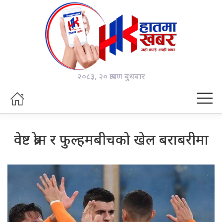
२०८३, २० श्रावण बुधबार
वेष्ट ब्रोम र फुल्हमबीचको खेल बराबरीमा