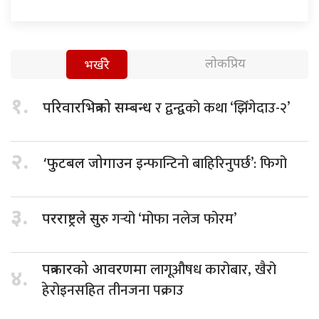
लोकप्रिय
भर्खरै
१.
र द्वन्द्वको कथा ‘झिँगेदाउ-२’
परिवारभित्रको सम्बन्ध
२.
इन्फान्टिनो बाहिरिनुपर्छ’: फिगो
‘फुटबल जोगाउन
३.
गर्‍यो ‘मोफा नलेज फोरम’
परराष्ट्रले सुरु
लागूऔषध कारोबार, खैरो
पत्रकारको आवरणमा
४.
हेरोइनसहित तीनजना पक्राउ