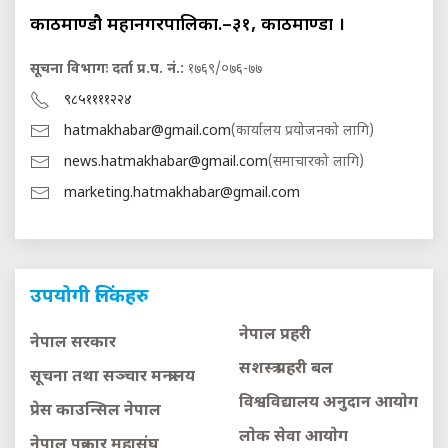
काठमाण्डौ महानगरपालिका.–३१, काठमाण्डौं ।
सूचना विभागः दर्ता प्र.प. नं.:
१७६९/०७६-७७
९८५११११२२४
hatmakhabar@gmail.com
(कार्यालय प्रयोजनको लागि)
news.hatmakhabar@gmail.com
(समाचारको लागि)
marketing.hatmakhabar@gmail.com
उपयोगी लिंकहरु
नेपाल प्रहरी
नेपाल सरकार
सशस्त्र प्रहरी बल
सूचना तथा सञ्चार मन्त्रालय
विश्वविद्यालय अनुदान आयाेग
प्रेस काउन्सिल नेपाल
लाेक सेवा आयाेग
नेपाल पत्रकार महासंघ