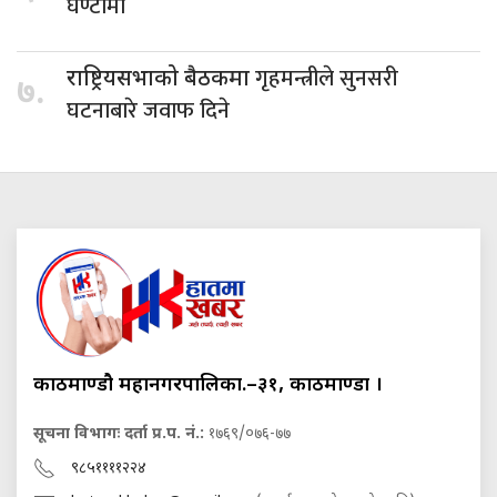
घण्टामा
गृहमन्त्रीले सुनसरी
राष्ट्रियसभाको बैठकमा
७.
घटनाबारे जवाफ दिने
काठमाण्डौ महानगरपालिका.–३१, काठमाण्डौं ।
सूचना विभागः दर्ता प्र.प. नं.:
१७६९/०७६-७७
९८५११११२२४