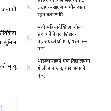
सरकारबाट
सांसद यादवले
५.
जवाफ नआएसम्म मौन खडा
ुई जनाको
रहने बताएपछि…
आन्दोलन
भदौ महिनादेखि
क्किँदा
सुरु गर्ने नेपाल शिक्षक
६.
महासंघको घोषणा, यस्ता छन्
य सुनिल
माग
विद्यालयमा
थाइल्यान्डको एक
ो मृत्यु
७.
गोली हानाहान, चार जनाको
मृत्यु