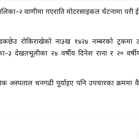
ालिका–२ वाणीमा गएराति मोटरसाइकल दुर्घटनामा परी द
छेउ रोकिराखेको ना३ख १४२४ नम्बरको ट्रकमा ठो
–३ देखतभूलीका २४ वर्षीय दिनेश राना र २० वर्षी
शिक अस्पताल धनगढी पुर्याइए पनि उपचारका क्रममा दुवैक