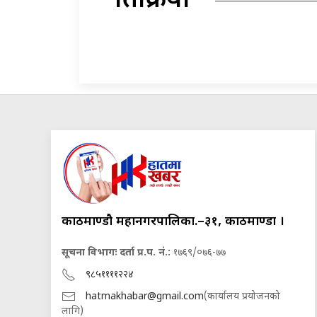
प्रतिक्रिया
काठमाण्डौ महानगरपालिका.–३१, काठमाण्डौं ।
सूचना विभागः दर्ता प्र.प. नं.:
१७६९/०७६-७७
९८५११११२२४
hatmakhabar@gmail.com
(कार्यालय प्रयोजनको
लागि)