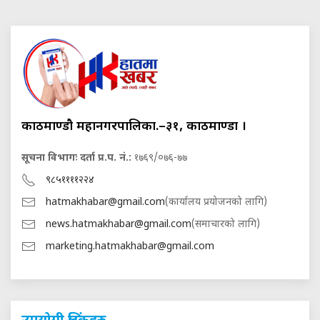
काठमाण्डौ महानगरपालिका.–३१, काठमाण्डौं ।
सूचना विभागः दर्ता प्र.प. नं.:
१७६९/०७६-७७
९८५११११२२४
hatmakhabar@gmail.com
(कार्यालय प्रयोजनको लागि)
news.hatmakhabar@gmail.com
(समाचारको लागि)
marketing.hatmakhabar@gmail.com