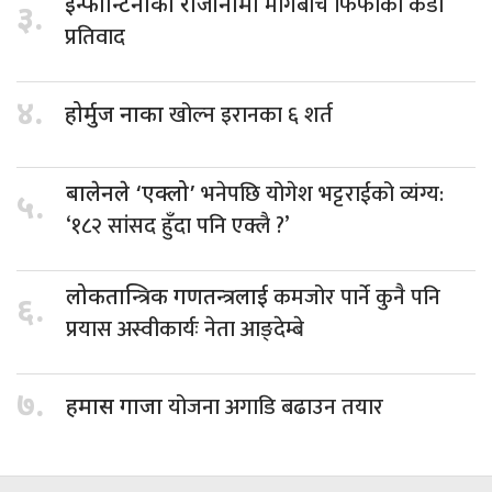
मागबीच फिफाको कडा
इन्फान्टिनोको राजीनामा
३.
प्रतिवाद
४.
खोल्न इरानका ६ शर्त
होर्मुज नाका
भनेपछि योगेश भट्टराईको व्यंग्य:
बालेनले ‘एक्लो’
५.
‘१८२ सांसद हुँदा पनि एक्लै ?’
कमजोर पार्ने कुनै पनि
लोकतान्त्रिक गणतन्त्रलाई
६.
प्रयास अस्वीकार्यः नेता आङ्देम्बे
७.
योजना अगाडि बढाउन तयार
हमास गाजा