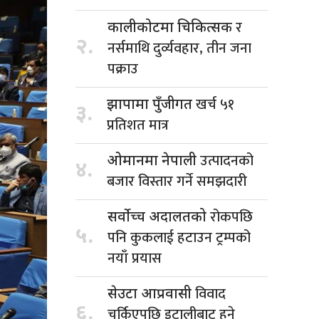
र
कालीकोटमा चिकित्सक
२.
नर्समाथि दुर्व्यवहार, तीन जना
पक्राउ
खर्च ५१
झापामा पुँजीगत
३.
प्रतिशत मात्र
उत्पादनको
ओमानमा नेपाली
४.
बजार विस्तार गर्ने समझदारी
रोकपछि
सर्वोच्च अदालतको
५.
पनि कुकलाई हटाउन ट्रम्पको
नयाँ प्रयास
विवाद
सेउटा आप्रवासी
६.
चर्किएपछि इटालीबाट हुने