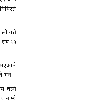
 ३२ जना
 घिमिरेले
ाली गरी
र सय ७५
 भएकाले
े भने ।
ाम चल्ने
य नाम्चे