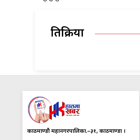
प्रतिक्रिया
काठमाण्डौ महानगरपालिका.–३१, काठमाण्डौं ।