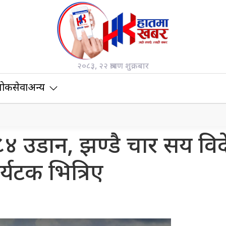
२०८३, २२ श्रावण शुक्रबार
ोकसेवा
अन्य
८४ उडान, झण्डै चार सय विद
र्यटक भित्रिए