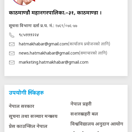
काठमाण्डौ महानगरपालिका.–३१, काठमाण्डौं ।
सूचना विभागः दर्ता प्र.प. नं.:
१७६९/०७६-७७
९८५११११२२४
hatmakhabar@gmail.com
(कार्यालय प्रयोजनको लागि)
news.hatmakhabar@gmail.com
(समाचारको लागि)
marketing.hatmakhabar@gmail.com
उपयोगी लिंकहरु
नेपाल प्रहरी
नेपाल सरकार
सशस्त्र प्रहरी बल
सूचना तथा सञ्चार मन्त्रालय
विश्वविद्यालय अनुदान आयाेग
प्रेस काउन्सिल नेपाल